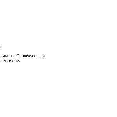
й
Оямы» по Синкёкусинкай.
вом сезоне.